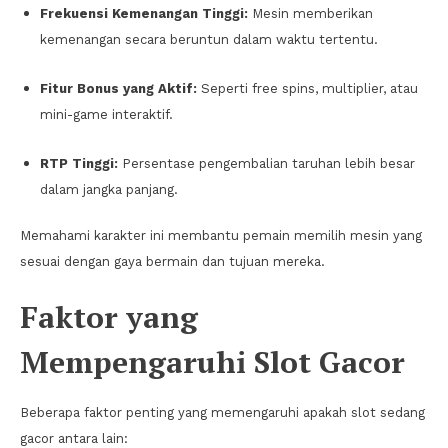
Frekuensi Kemenangan Tinggi:
Mesin memberikan
kemenangan secara beruntun dalam waktu tertentu.
Fitur Bonus yang Aktif:
Seperti free spins, multiplier, atau
mini-game interaktif.
RTP Tinggi:
Persentase pengembalian taruhan lebih besar
dalam jangka panjang.
Memahami karakter ini membantu pemain memilih mesin yang
sesuai dengan gaya bermain dan tujuan mereka.
Faktor yang
Mempengaruhi Slot Gacor
Beberapa faktor penting yang memengaruhi apakah slot sedang
gacor antara lain: