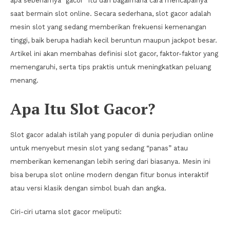
apa sebenarnya “gacor” itu dan bagaimana cara mencapainya
saat bermain slot online. Secara sederhana, slot gacor adalah
mesin slot yang sedang memberikan frekuensi kemenangan
tinggi, baik berupa hadiah kecil beruntun maupun jackpot besar.
Artikel ini akan membahas definisi slot gacor, faktor-faktor yang
memengaruhi, serta tips praktis untuk meningkatkan peluang
menang.
Apa Itu Slot Gacor?
Slot gacor adalah istilah yang populer di dunia perjudian online
untuk menyebut mesin slot yang sedang “panas” atau
memberikan kemenangan lebih sering dari biasanya. Mesin ini
bisa berupa slot online modern dengan fitur bonus interaktif
atau versi klasik dengan simbol buah dan angka.
Ciri-ciri utama slot gacor meliputi: