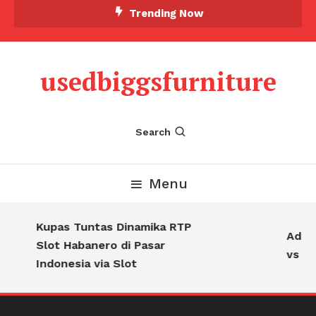
Skip
Trending Now
To
Content
usedbiggsfurniture
Search
Menu
Kupas Tuntas Dinamika RTP
Adu G
Slot Habanero di Pasar
vs Sl
Indonesia via Slot