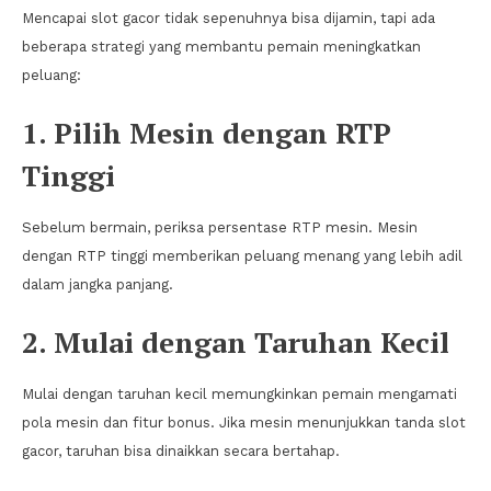
Mencapai slot gacor tidak sepenuhnya bisa dijamin, tapi ada
beberapa strategi yang membantu pemain meningkatkan
peluang:
1. Pilih Mesin dengan RTP
Tinggi
Sebelum bermain, periksa persentase RTP mesin. Mesin
dengan RTP tinggi memberikan peluang menang yang lebih adil
dalam jangka panjang.
2. Mulai dengan Taruhan Kecil
Mulai dengan taruhan kecil memungkinkan pemain mengamati
pola mesin dan fitur bonus. Jika mesin menunjukkan tanda slot
gacor, taruhan bisa dinaikkan secara bertahap.