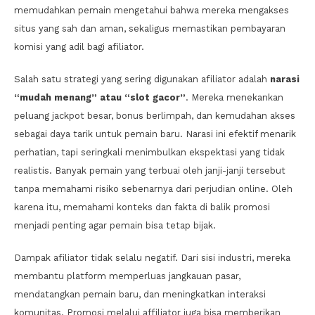
memudahkan pemain mengetahui bahwa mereka mengakses
situs yang sah dan aman, sekaligus memastikan pembayaran
komisi yang adil bagi afiliator.
Salah satu strategi yang sering digunakan afiliator adalah
narasi
“mudah menang” atau “slot gacor”
. Mereka menekankan
peluang jackpot besar, bonus berlimpah, dan kemudahan akses
sebagai daya tarik untuk pemain baru. Narasi ini efektif menarik
perhatian, tapi seringkali menimbulkan ekspektasi yang tidak
realistis. Banyak pemain yang terbuai oleh janji-janji tersebut
tanpa memahami risiko sebenarnya dari perjudian online. Oleh
karena itu, memahami konteks dan fakta di balik promosi
menjadi penting agar pemain bisa tetap bijak.
Dampak afiliator tidak selalu negatif. Dari sisi industri, mereka
membantu platform memperluas jangkauan pasar,
mendatangkan pemain baru, dan meningkatkan interaksi
komunitas. Promosi melalui affiliator juga bisa memberikan