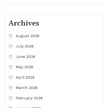
Archives
August 2026
July 2026
June 2026
May 2026
April 2026
March 2026
February 2026