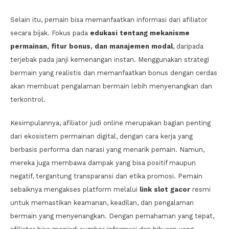
Selain itu, pemain bisa memanfaatkan informasi dari afiliator
secara bijak. Fokus pada
edukasi tentang mekanisme
permainan, fitur bonus, dan manajemen modal
, daripada
terjebak pada janji kemenangan instan. Menggunakan strategi
bermain yang realistis dan memanfaatkan bonus dengan cerdas
akan membuat pengalaman bermain lebih menyenangkan dan
terkontrol.
Kesimpulannya, afiliator judi online merupakan bagian penting
dari ekosistem permainan digital, dengan cara kerja yang
berbasis performa dan narasi yang menarik pemain. Namun,
mereka juga membawa dampak yang bisa positif maupun
negatif, tergantung transparansi dan etika promosi. Pemain
sebaiknya mengakses platform melalui
link slot gacor
resmi
untuk memastikan keamanan, keadilan, dan pengalaman
bermain yang menyenangkan. Dengan pemahaman yang tepat,