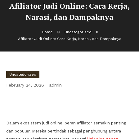
Afiliator Judi Online: Cara Kerja,
Narasi, dan Dampaknya
Home
Uncategorized
Afiliator Judi Online: Cara Kerja, Narasi, dan Dampaknya
Uncategorized
February 24, 2026
admin
Afiliator Judi Online: Cara Kerja, Narasi, dan
Dampaknya
Dalam ekosistem judi online, peran afiliator semakin penting
dan populer. Mereka bertindak sebagai penghubung antara