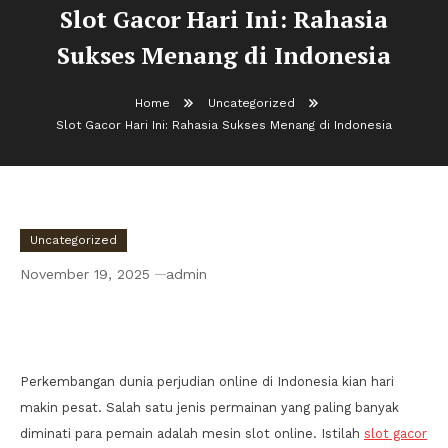
Slot Gacor Hari Ini: Rahasia
Sukses Menang di Indonesia
Home
Uncategorized
Slot Gacor Hari Ini: Rahasia Sukses Menang di Indonesia
Uncategorized
November 19, 2025
admin
Slot Gacor Hari Ini: Rahasia Sukses Menang
di Indonesia
Perkembangan dunia perjudian online di Indonesia kian hari
makin pesat. Salah satu jenis permainan yang paling banyak
diminati para pemain adalah mesin slot online. Istilah
slot gacor