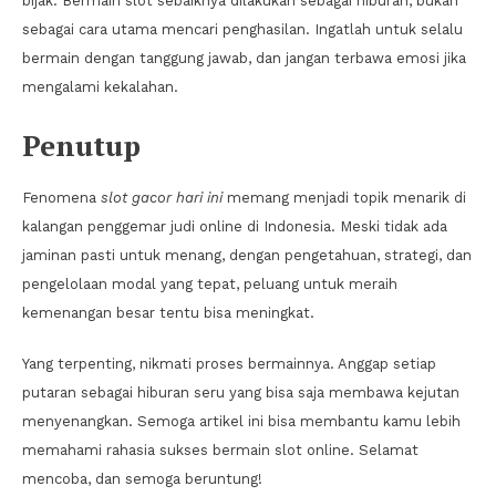
bijak. Bermain slot sebaiknya dilakukan sebagai hiburan, bukan
sebagai cara utama mencari penghasilan. Ingatlah untuk selalu
bermain dengan tanggung jawab, dan jangan terbawa emosi jika
mengalami kekalahan.
Penutup
Fenomena
slot gacor hari ini
memang menjadi topik menarik di
kalangan penggemar judi online di Indonesia. Meski tidak ada
jaminan pasti untuk menang, dengan pengetahuan, strategi, dan
pengelolaan modal yang tepat, peluang untuk meraih
kemenangan besar tentu bisa meningkat.
Yang terpenting, nikmati proses bermainnya. Anggap setiap
putaran sebagai hiburan seru yang bisa saja membawa kejutan
menyenangkan. Semoga artikel ini bisa membantu kamu lebih
memahami rahasia sukses bermain slot online. Selamat
mencoba, dan semoga beruntung!