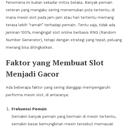
Fenomena ini bukan sekadar mitos belaka. Banyak pemain
veteran yang mengaku sering menemukan pola tertentu, di
mana mesin slot pada jam-jam atau hari tertentu memang
terasa lebih “ramah” terhadap pemain. Tentu saja, tidak ada
jaminan 100%, mengingat slot online berbasis RNG (Random
Number Generator), tetapi dengan strategi yang tepat, peluang
menang bisa ditingkatkan.
Faktor yang Membuat Slot
Menjadi Gacor
Ada beberapa faktor yang sering dianggap mempengaruhi
performa mesin slot, di antaranya:
Frekuensi Pemain
Semakin banyak pemain yang bermain di mesin tertentu,
semakin besar kemungkinan mesin tersebut memasuki