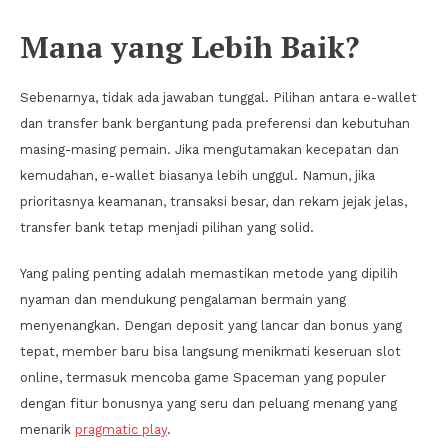
Mana yang Lebih Baik?
Sebenarnya, tidak ada jawaban tunggal. Pilihan antara e-wallet
dan transfer bank bergantung pada preferensi dan kebutuhan
masing-masing pemain. Jika mengutamakan kecepatan dan
kemudahan, e-wallet biasanya lebih unggul. Namun, jika
prioritasnya keamanan, transaksi besar, dan rekam jejak jelas,
transfer bank tetap menjadi pilihan yang solid.
Yang paling penting adalah memastikan metode yang dipilih
nyaman dan mendukung pengalaman bermain yang
menyenangkan. Dengan deposit yang lancar dan bonus yang
tepat, member baru bisa langsung menikmati keseruan slot
online, termasuk mencoba game Spaceman yang populer
dengan fitur bonusnya yang seru dan peluang menang yang
menarik
pragmatic play
.