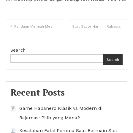
Post
Panduan Memilih Mesin: 3 Indikator Slot Gacor yang Layak Dicoba
Slot Gacor Hari Ini: Rahasia Sukses Menang di Indonesia
navigation
Search
Search
Recent Posts
Game Habanero Klasik vs Modern di
Rajamas: Pilih yang Mana?
Kesalahan Fatal Pemula Saat Bermain Slot