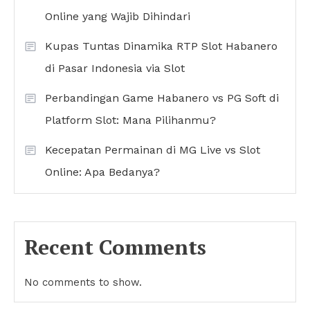
Online yang Wajib Dihindari
Kupas Tuntas Dinamika RTP Slot Habanero
di Pasar Indonesia via Slot
Perbandingan Game Habanero vs PG Soft di
Platform Slot: Mana Pilihanmu?
Kecepatan Permainan di MG Live vs Slot
Online: Apa Bedanya?
Recent Comments
No comments to show.