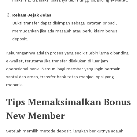
maksimal transaksi biasanya lebih tinggi dibanding e-wallet.
Rekam Jejak Jelas
Bukti transfer dapat disimpan sebagai catatan pribadi,
memudahkan jika ada masalah atau perlu klaim bonus
deposit.
Kekurangannya adalah proses yang sedikit lebih lama dibanding
e-wallet, terutama jika transfer dilakukan di luar jam
operasional bank. Namun, bagi member yang ingin bermain
santai dan aman, transfer bank tetap menjadi opsi yang
menarik.
Tips Memaksimalkan Bonus
New Member
Setelah memilih metode deposit, langkah berikutnya adalah