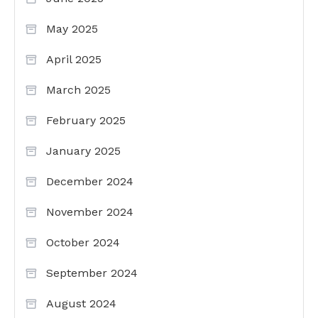
May 2025
April 2025
March 2025
February 2025
January 2025
December 2024
November 2024
October 2024
September 2024
August 2024