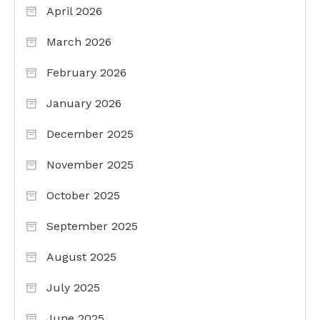
April 2026
March 2026
February 2026
January 2026
December 2025
November 2025
October 2025
September 2025
August 2025
July 2025
June 2025