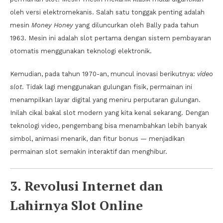
oleh versi elektromekanis. Salah satu tonggak penting adalah
mesin
Money Honey
yang diluncurkan oleh Bally pada tahun
1963. Mesin ini adalah slot pertama dengan sistem pembayaran
otomatis menggunakan teknologi elektronik.
Kemudian, pada tahun 1970-an, muncul inovasi berikutnya:
video
slot
. Tidak lagi menggunakan gulungan fisik, permainan ini
menampilkan layar digital yang meniru perputaran gulungan.
Inilah cikal bakal slot modern yang kita kenal sekarang. Dengan
teknologi video, pengembang bisa menambahkan lebih banyak
simbol, animasi menarik, dan fitur bonus — menjadikan
permainan slot semakin interaktif dan menghibur.
3. Revolusi Internet dan
Lahirnya Slot Online