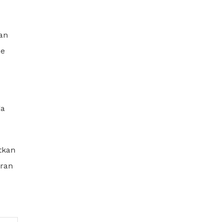
an
ee
ga
tkan
aran