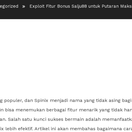
egorized
Exploit Fitur Bonus Salju88 untuk Putaran Maksi
untuk Putaran Maksimal di Slot
ing populer, dan Spinix menjadi nama yang tidak asing bagi
in bisa menemukan berbagai fitur menarik yang tidak ha
gan. Salah satu kunci sukses bermain adalah memanfaat
ix lebih efektif. Artikel ini akan membahas bagaimana car