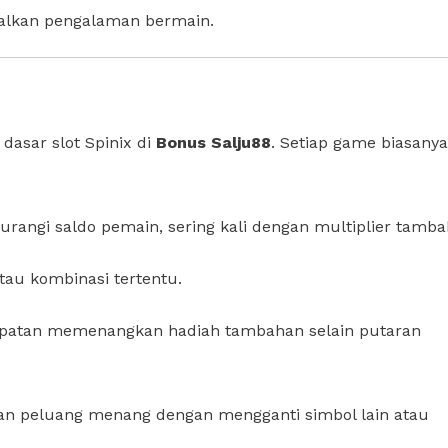
malkan pengalaman bermain.
asar slot Spinix di
Bonus Salju88
. Setiap game biasanya
angi saldo pemain, sering kali dengan multiplier tamba
au kombinasi tertentu.
atan memenangkan hadiah tambahan selain putaran
n peluang menang dengan mengganti simbol lain atau