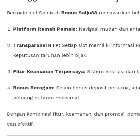
Bermain slot Spinix di
Bonus Salju88
menawarkan beb
Platform Ramah Pemain:
Navigasi mudah dan anta
Transparansi RTP:
Setiap slot memiliki informasi
keputusan taruhan lebih bijak.
Fitur Keamanan Terpercaya:
Sistem enkripsi dan 
Bonus Beragam:
Selain bonus deposit pertama, ad
peluang putaran maksimal.
Dengan kombinasi fitur, keamanan, dan promosi, pema
dan efektif.