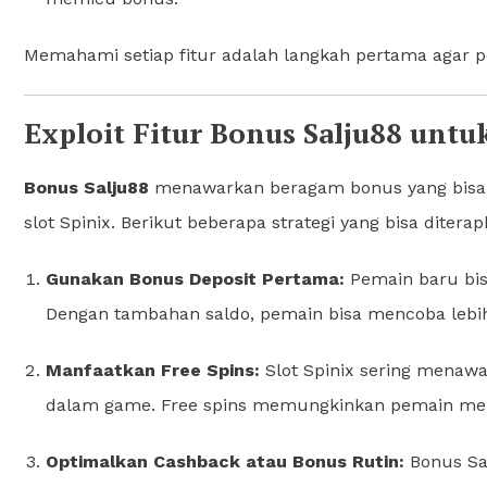
Memahami setiap fitur adalah langkah pertama agar 
Exploit Fitur Bonus Salju88 unt
Bonus Salju88
menawarkan beragam bonus yang bisa
slot Spinix. Berikut beberapa strategi yang bisa diterap
Gunakan Bonus Deposit Pertama:
Pemain baru bis
Dengan tambahan saldo, pemain bisa mencoba lebi
Manfaatkan Free Spins:
Slot Spinix sering menawa
dalam game. Free spins memungkinkan pemain menco
Optimalkan Cashback atau Bonus Rutin:
Bonus Sa