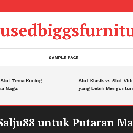
usedbiggsfurnit
SAMPLE PAGE
t Tema Kucing
Slot Klasik vs Slot Video:
Naga
yang Lebih Menguntungka
Salju88 untuk Putaran Ma