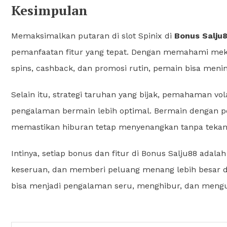
Kesimpulan
Memaksimalkan putaran di slot Spinix di
Bonus Salju
pemanfaatan fitur yang tepat. Dengan memahami mek
spins, cashback, dan promosi rutin, pemain bisa men
Selain itu, strategi taruhan yang bijak, pemahaman vo
pengalaman bermain lebih optimal. Bermain dengan pe
memastikan hiburan tetap menyenangkan tanpa tekana
Intinya, setiap bonus dan fitur di Bonus Salju88 ad
keseruan, dan memberi peluang menang lebih besar di 
bisa menjadi pengalaman seru, menghibur, dan meng