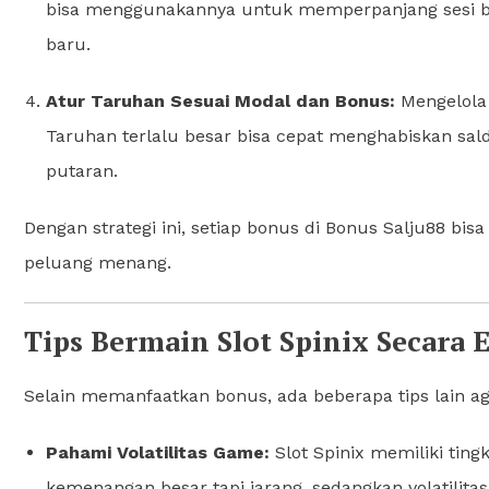
bisa menggunakannya untuk memperpanjang sesi b
baru.
Atur Taruhan Sesuai Modal dan Bonus:
Mengelola 
Taruhan terlalu besar bisa cepat menghabiskan sa
putaran.
Dengan strategi ini, setiap bonus di Bonus Salju88 
peluang menang.
Tips Bermain Slot Spinix Secara E
Selain memanfaatkan bonus, ada beberapa tips lain agar
Pahami Volatilitas Game:
Slot Spinix memiliki tingk
kemenangan besar tapi jarang, sedangkan volatilita