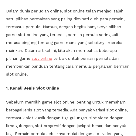
Dalam dunia perjudian online, slot online telah menjadi salah
satu pilihan permainan yang paling diminati oleh para pemain,
termasuk pemula. Namun, dengan begitu banyaknya pilihan
game slot online yang tersedia, pemain pemula sering kali
merasa bingung tentang game mana yang sebaiknya mereka
mainkan. Dalam artikel ini, kita akan membahas beberapa
pilihan game
slot online
terbaik untuk pemain pemula dan
memberikan panduan tentang cara memulai perjalanan bermain
slot online.
1. Kenali Jenis Slot Online
Sebelum memilih game slot online, penting untuk memahami
berbagai jenis slot yang tersedia. Ada banyak variasi slot online,
termasuk slot klasik dengan tiga gulungan, slot video dengan
lima gulungan, slot progresif dengan jackpot besar, dan banyak
lagi. Pemain pemula sebaiknya mulai dengan slot video yang