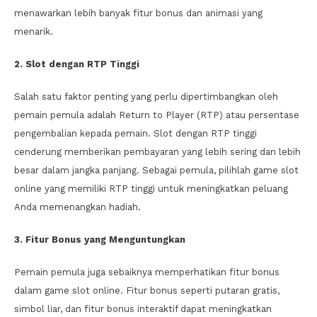
menawarkan lebih banyak fitur bonus dan animasi yang
menarik.
2. Slot dengan RTP Tinggi
Salah satu faktor penting yang perlu dipertimbangkan oleh
pemain pemula adalah Return to Player (RTP) atau persentase
pengembalian kepada pemain. Slot dengan RTP tinggi
cenderung memberikan pembayaran yang lebih sering dan lebih
besar dalam jangka panjang. Sebagai pemula, pilihlah game slot
online yang memiliki RTP tinggi untuk meningkatkan peluang
Anda memenangkan hadiah.
3. Fitur Bonus yang Menguntungkan
Pemain pemula juga sebaiknya memperhatikan fitur bonus
dalam game slot online. Fitur bonus seperti putaran gratis,
simbol liar, dan fitur bonus interaktif dapat meningkatkan