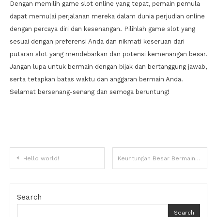
Dengan memilih game slot online yang tepat, pemain pemula
dapat memulai perjalanan mereka dalam dunia perjudian online
dengan percaya diri dan kesenangan. Pilihlah game slot yang
sesuai dengan preferensi Anda dan nikmati keseruan dari
putaran slot yang mendebarkan dan potensi kemenangan besar.
Jangan lupa untuk bermain dengan bijak dan bertanggung jawab,
serta tetapkan batas waktu dan anggaran bermain Anda.
Selamat bersenang-senang dan semoga beruntung!
Post
Hello world!
Keuntungan Besar Bermain Judi Slot Online: Mitos atau Fakta?
navigation
Search
Search