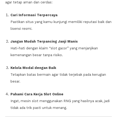
agar tetap aman dan cerdas:
Cari Informasi Terpercaya
Pastikan situs yang kamu kunjungi memiliki reputasi baik dan
lisensi resmi.
Jangan Mudah Terpancing Janji Manis
Hati-hati dengan klaim “slot gacor” yang menjanjikan
kemenangan besar tanpa risiko.
Kelola Modal dengan Baik
Tetapkan batas bermain agar tidak terjebak pada kerugian
besar.
Pahami Cara Kerja Slot Online
Ingat, mesin slot menggunakan RNG yang hasilnya acak, jadi
tidak ada trik pasti untuk menang.