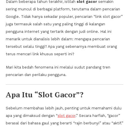
Dalam beberapa tahun terakhir, istilah
slot gacor
semakin
sering muncul di berbagai platform, terutama dalam pencarian
Google. Tidak hanya sekadar populer, pencarian “link slot gacor”
juga termasuk salah satu yang paling tinggi di kalangan
pengguna internet yang tertarik dengan judi online. Hal ini
menarik untuk dianalisis lebih dalam: mengapa pencarian
tersebut selalu tinggi? Apa yang sebenarnya membuat orang
terus mencari link khusus seperti ini?
Mari kita bedah fenomena ini melalui sudut pandang tren
pencarian dan perilaku pengguna.
Apa Itu “Slot Gacor”?
Sebelum membahas lebih jauh, penting untuk memahami dulu
apa yang dimaksud dengan “
slot gacor
.” Secara harfiah, “gacor”
berasal dari bahasa gaul yang berarti “rajin berbunyi” atau “aktif.”