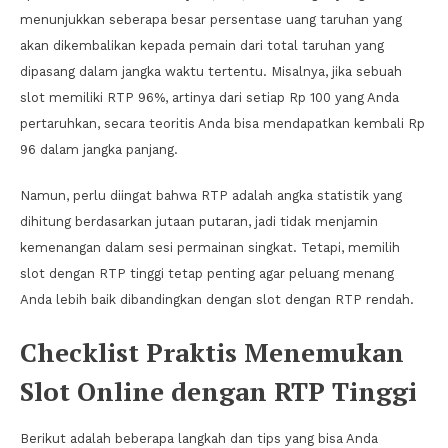
menunjukkan seberapa besar persentase uang taruhan yang
akan dikembalikan kepada pemain dari total taruhan yang
dipasang dalam jangka waktu tertentu. Misalnya, jika sebuah
slot memiliki RTP 96%, artinya dari setiap Rp 100 yang Anda
pertaruhkan, secara teoritis Anda bisa mendapatkan kembali Rp
96 dalam jangka panjang.
Namun, perlu diingat bahwa RTP adalah angka statistik yang
dihitung berdasarkan jutaan putaran, jadi tidak menjamin
kemenangan dalam sesi permainan singkat. Tetapi, memilih
slot dengan RTP tinggi tetap penting agar peluang menang
Anda lebih baik dibandingkan dengan slot dengan RTP rendah.
Checklist Praktis Menemukan
Slot Online dengan RTP Tinggi
Berikut adalah beberapa langkah dan tips yang bisa Anda