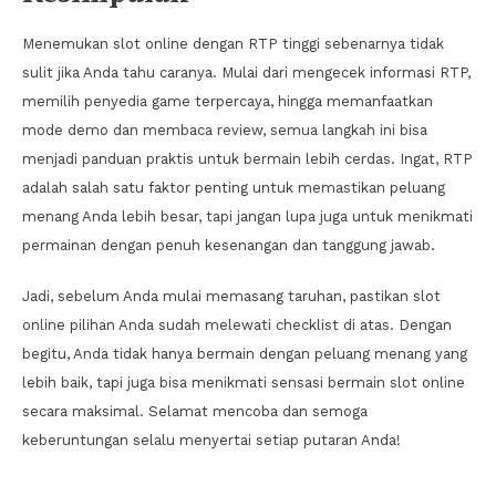
Menemukan slot online dengan RTP tinggi sebenarnya tidak
sulit jika Anda tahu caranya. Mulai dari mengecek informasi RTP,
memilih penyedia game terpercaya, hingga memanfaatkan
mode demo dan membaca review, semua langkah ini bisa
menjadi panduan praktis untuk bermain lebih cerdas. Ingat, RTP
adalah salah satu faktor penting untuk memastikan peluang
menang Anda lebih besar, tapi jangan lupa juga untuk menikmati
permainan dengan penuh kesenangan dan tanggung jawab.
Jadi, sebelum Anda mulai memasang taruhan, pastikan slot
online pilihan Anda sudah melewati checklist di atas. Dengan
begitu, Anda tidak hanya bermain dengan peluang menang yang
lebih baik, tapi juga bisa menikmati sensasi bermain slot online
secara maksimal. Selamat mencoba dan semoga
keberuntungan selalu menyertai setiap putaran Anda!