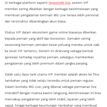
Di berbagai platform seperti
fangwin88 link
, sistem VIP
member sering dikaitkan dengan berbagai keistimewaan yang
membuat pengalaman bermain MG Live terasa lebih personal
dan terstruktur dibandingkan akun biasa.
Status VIP dalam ekosistem game online biasanya diberikan
kepada pemain yang aktif dan konsisten. Semakin sering
seseorang bermain, semakin besar peluang mereka untuk naik
ke level VIP tertentu. Sistem ini dirancang sebagai bentuk
apresiasi terhadap loyalitas pemain, sekaligus memberikan
pengalaman yang lebih premium dalam jangka panjang.
Salah satu daya tarik utama VIP member adalah akses ke fitur
tambahan yang tidak selalu tersedia untuk pemain reguler.
Dalam konteks MG Live, yang dikenal sebagai permainan live
interaktif dengan nuansa kasino langsung, keistimewaan ini bisa
mencakup pengalaman yang lebih stabil, layanan yang lebih
cepat, hingga berbagai keuntungan tambahan yang membuat