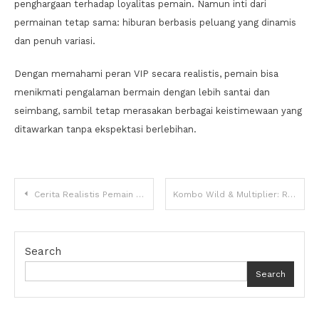
penghargaan terhadap loyalitas pemain. Namun inti dari
permainan tetap sama: hiburan berbasis peluang yang dinamis
dan penuh variasi.
Dengan memahami peran VIP secara realistis, pemain bisa
menikmati pengalaman bermain dengan lebih santai dan
seimbang, sambil tetap merasakan berbagai keistimewaan yang
ditawarkan tanpa ekspektasi berlebihan.
Post
Cerita Realistis Pemain link badak178 dari Modal Kecil: Belajar Mengelola Risiko di Slot Online
Kombo Wild & Multiplier: Rahasia Max Win di Badak178
navigation
Search
Search