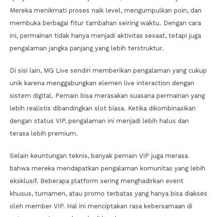
Mereka menikmati proses naik level, mengumpulkan poin, dan
membuka berbagai fitur tambahan seiring waktu. Dengan cara
ini, permainan tidak hanya menjadi aktivitas sesaat, tetapi juga
pengalaman jangka panjang yang lebih terstruktur.
Di sisi lain, MG Live sendiri memberikan pengalaman yang cukup
unik karena menggabungkan elemen live interaction dengan
sistem digital. Pemain bisa merasakan suasana permainan yang
lebih realistis dibandingkan slot biasa. Ketika dikombinasikan
dengan status VIP, pengalaman ini menjadi lebih halus dan
terasa lebih premium.
Selain keuntungan teknis, banyak pemain VIP juga merasa
bahwa mereka mendapatkan pengalaman komunitas yang lebih
eksklusif. Beberapa platform sering menghadirkan event
khusus, turnamen, atau promo terbatas yang hanya bisa diakses
oleh member VIP. Hal ini menciptakan rasa kebersamaan di