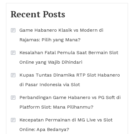
Recent Posts
Game Habanero Klasik vs Modern di
Rajamas: Pilih yang Mana?
Kesalahan Fatal Pemula Saat Bermain Slot
Online yang Wajib Dihindari
Kupas Tuntas Dinamika RTP Slot Habanero
di Pasar Indonesia via Slot
Perbandingan Game Habanero vs PG Soft di
Platform Slot: Mana Pilihanmu?
Kecepatan Permainan di MG Live vs Slot
Online: Apa Bedanya?