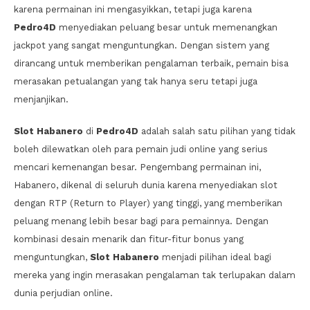
karena permainan ini mengasyikkan, tetapi juga karena
Pedro4D
menyediakan peluang besar untuk memenangkan
jackpot yang sangat menguntungkan. Dengan sistem yang
dirancang untuk memberikan pengalaman terbaik, pemain bisa
merasakan petualangan yang tak hanya seru tetapi juga
menjanjikan.
Slot Habanero
di
Pedro4D
adalah salah satu pilihan yang tidak
boleh dilewatkan oleh para pemain judi online yang serius
mencari kemenangan besar. Pengembang permainan ini,
Habanero, dikenal di seluruh dunia karena menyediakan slot
dengan RTP (Return to Player) yang tinggi, yang memberikan
peluang menang lebih besar bagi para pemainnya. Dengan
kombinasi desain menarik dan fitur-fitur bonus yang
menguntungkan,
Slot Habanero
menjadi pilihan ideal bagi
mereka yang ingin merasakan pengalaman tak terlupakan dalam
dunia perjudian online.