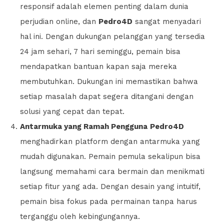
responsif adalah elemen penting dalam dunia
perjudian online, dan
Pedro4D
sangat menyadari
hal ini. Dengan dukungan pelanggan yang tersedia
24 jam sehari, 7 hari seminggu, pemain bisa
mendapatkan bantuan kapan saja mereka
membutuhkan. Dukungan ini memastikan bahwa
setiap masalah dapat segera ditangani dengan
solusi yang cepat dan tepat.
Antarmuka yang Ramah Pengguna
Pedro4D
menghadirkan platform dengan antarmuka yang
mudah digunakan. Pemain pemula sekalipun bisa
langsung memahami cara bermain dan menikmati
setiap fitur yang ada. Dengan desain yang intuitif,
pemain bisa fokus pada permainan tanpa harus
terganggu oleh kebingungannya.