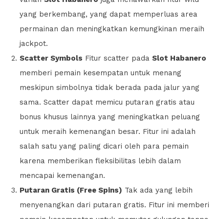
yang berkembang, yang dapat memperluas area
permainan dan meningkatkan kemungkinan meraih
jackpot.
Scatter Symbols
Fitur scatter pada
Slot Habanero
memberi pemain kesempatan untuk menang
meskipun simbolnya tidak berada pada jalur yang
sama. Scatter dapat memicu putaran gratis atau
bonus khusus lainnya yang meningkatkan peluang
untuk meraih kemenangan besar. Fitur ini adalah
salah satu yang paling dicari oleh para pemain
karena memberikan fleksibilitas lebih dalam
mencapai kemenangan.
Putaran Gratis (Free Spins)
Tak ada yang lebih
menyenangkan dari putaran gratis. Fitur ini memberi