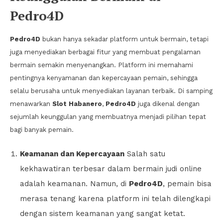
Pedro4D
Pedro4D
bukan hanya sekadar platform untuk bermain, tetapi
juga menyediakan berbagai fitur yang membuat pengalaman
bermain semakin menyenangkan. Platform ini memahami
pentingnya kenyamanan dan kepercayaan pemain, sehingga
selalu berusaha untuk menyediakan layanan terbaik. Di samping
menawarkan
Slot Habanero
,
Pedro4D
juga dikenal dengan
sejumlah keunggulan yang membuatnya menjadi pilihan tepat
bagi banyak pemain.
Keamanan dan Kepercayaan
Salah satu
kekhawatiran terbesar dalam bermain judi online
adalah keamanan. Namun, di
Pedro4D
, pemain bisa
merasa tenang karena platform ini telah dilengkapi
dengan sistem keamanan yang sangat ketat.