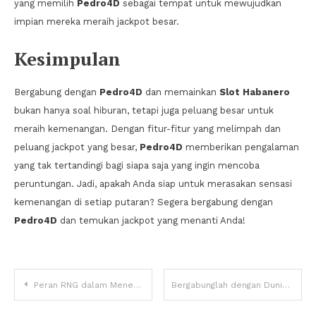
yang memilih
Pedro4D
sebagai tempat untuk mewujudkan
impian mereka meraih jackpot besar.
Kesimpulan
Bergabung dengan
Pedro4D
dan memainkan
Slot Habanero
bukan hanya soal hiburan, tetapi juga peluang besar untuk
meraih kemenangan. Dengan fitur-fitur yang melimpah dan
peluang jackpot yang besar,
Pedro4D
memberikan pengalaman
yang tak tertandingi bagi siapa saja yang ingin mencoba
peruntungan. Jadi, apakah Anda siap untuk merasakan sensasi
kemenangan di setiap putaran? Segera bergabung dengan
Pedro4D
dan temukan jackpot yang menanti Anda!
Post
Peran RNG dalam Menentukan Kemenangan di Slot Gacor
Bergabunglah dengan Dunia Naga Habanero dan Menangkan Jackpot Besar
navigation