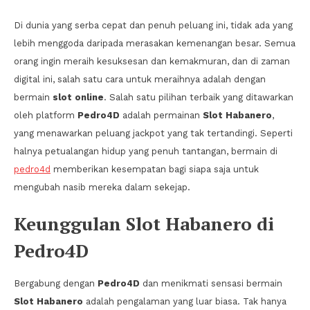
Di dunia yang serba cepat dan penuh peluang ini, tidak ada yang
lebih menggoda daripada merasakan kemenangan besar. Semua
orang ingin meraih kesuksesan dan kemakmuran, dan di zaman
digital ini, salah satu cara untuk meraihnya adalah dengan
bermain
slot online
. Salah satu pilihan terbaik yang ditawarkan
oleh platform
Pedro4D
adalah permainan
Slot Habanero
,
yang menawarkan peluang jackpot yang tak tertandingi. Seperti
halnya petualangan hidup yang penuh tantangan, bermain di
pedro4d
memberikan kesempatan bagi siapa saja untuk
mengubah nasib mereka dalam sekejap.
Keunggulan Slot Habanero di
Pedro4D
Bergabung dengan
Pedro4D
dan menikmati sensasi bermain
Slot Habanero
adalah pengalaman yang luar biasa. Tak hanya