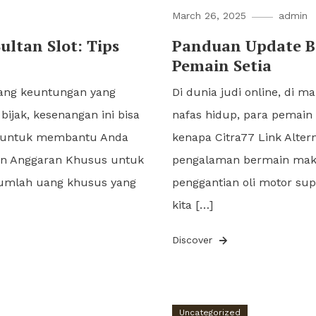
March 26, 2025
admin
ltan Slot: Tips
Panduan Update Be
Pemain Setia
uang keuntungan yang
Di dunia judi online, di 
jak, kesenangan ini bisa
nafas hidup, para pemain 
ps untuk membantu Anda
kenapa Citra77 Link Alter
ukan Anggaran Khusus untuk
pengalaman bermain makin
jumlah uang khusus yang
penggantian oli motor supa
kita […]
Discover
Uncategorized