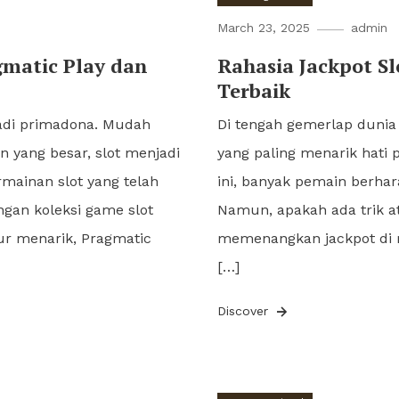
March 23, 2025
admin
gmatic Play dan
Rahasia Jackpot Sl
Terbaik
jadi primadona. Mudah
Di tengah gemerlap dunia 
 yang besar, slot menjadi
yang paling menarik hati p
mainan slot yang telah
ini, banyak pemain berha
ngan koleksi game slot
Namun, apakah ada trik at
tur menarik, Pragmatic
memenangkan jackpot di m
[…]
Discover