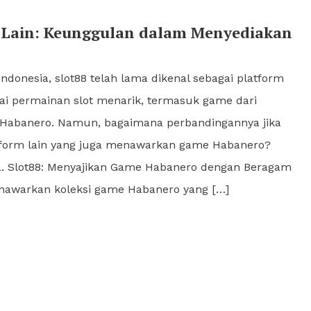
m Lain: Keunggulan dalam Menyediakan
Indonesia, slot88 telah lama dikenal sebagai platform
i permainan slot menarik, termasuk game dari
 Habanero. Namun, bagaimana perbandingannya jika
tform lain yang juga menawarkan game Habanero?
ma.​ Slot88: Menyajikan Game Habanero dengan Beragam
nawarkan koleksi game Habanero yang […]