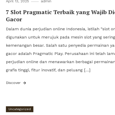
April 13, 2025
admin
7 Slot Pragmatic Terbaik yang Wajib Di
Gacor
Dalam dunia perjudian online Indonesia, istilah “slot o
digunakan untuk merujuk pada mesin slot yang seri
kemenangan besar. Salah satu penyedia permainan yan
gacor adalah Pragmatic Play. Perusahaan ini telah lama
perjudian online dan menawarkan berbagai permainan 
grafis tinggi, fitur inovatif, dan peluang […]
Discover
Uncategorized