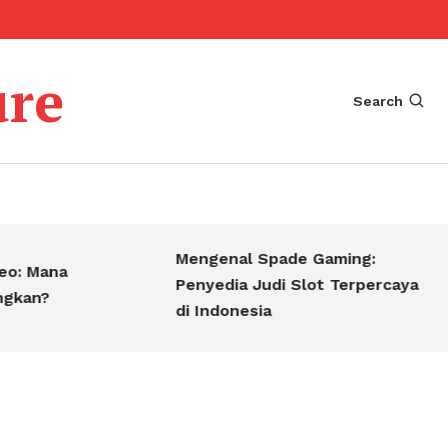
ure
Search
Mengenal Spade Gaming:
: Mana
Penyedia Judi Slot Terpercaya
an?
di Indonesia