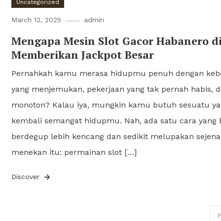
Uncategorized
March 12, 2025
admin
Mengapa Mesin Slot Gacor Habanero di 
Memberikan Jackpot Besar
Pernahkah kamu merasa hidupmu penuh dengan kebo
yang menjemukan, pekerjaan yang tak pernah habis, da
monoton? Kalau iya, mungkin kamu butuh sesuatu ya
kembali semangat hidupmu. Nah, ada satu cara yan
berdegup lebih kencang dan sedikit melupakan sejena
menekan itu: permainan slot […]
Discover
Posts
P