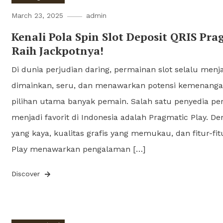
March 23, 2025
admin
Kenali Pola Spin Slot Deposit QRIS Pra
Raih Jackpotnya!
Di dunia perjudian daring, permainan slot selalu men
dimainkan, seru, dan menawarkan potensi kemenangan
pilihan utama banyak pemain. Salah satu penyedia per
menjadi favorit di Indonesia adalah Pragmatic Play. De
yang kaya, kualitas grafis yang memukau, dan fitur-fi
Play menawarkan pengalaman […]
Discover