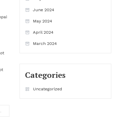
June 2024
pai
May 2024
April 2024
March 2024
ot
ot
Categories
Uncategorized
 Menarik Menanti di Ugwin288