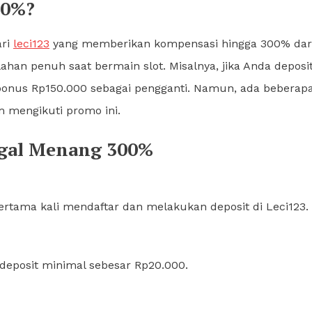
00%?
ari
leci123
yang memberikan kompensasi hingga 300% dar
lahan penuh saat bermain slot.
Misalnya, jika Anda deposi
onus Rp150.000 sebagai pengganti.
Namun, ada beberap
m mengikuti promo ini.
agal Menang 300%
rtama kali mendaftar dan melakukan deposit di Leci123.
deposit minimal sebesar Rp20.000.