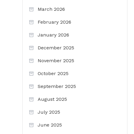
March 2026
February 2026
January 2026
December 2025
November 2025
October 2025
September 2025
August 2025
July 2025
June 2025