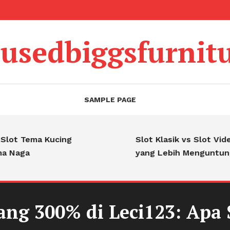
usedbiggsfurnit
SAMPLE PAGE
lot Tema Kucing
Slot Klasik vs Slot Video
 Naga
yang Lebih Menguntungk
ng 300% di Leci123: Apa