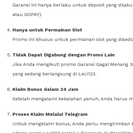
Garansi ini hanya berlaku untuk deposit yang dilaku
atau GOPAY).
Hanya untuk Permainan Slot
Promo ini khusus untuk permainan slot yang disedia
Tidak Dapat Digabung dengan Promo Lain
Jika Anda mengikuti promo Garansi Gagal Menang 3
yang sedang berlangsung di Leci123.
Klaim Bonus dalam 24 Jam
Setelah mengalami kekalahan penuh, Anda harus 
Proses Klaim Melalui Telegram
Untuk mengklaim bonus, Anda perlu mengirimkan b