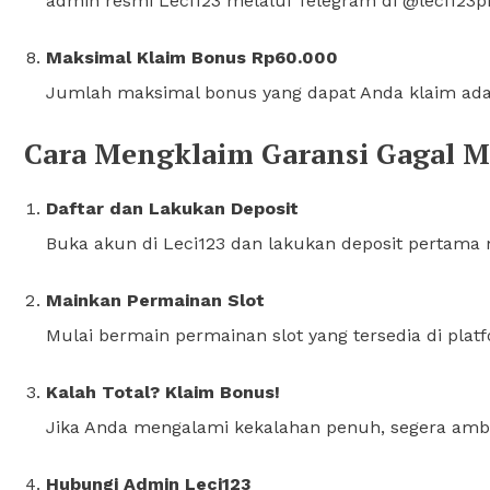
admin resmi Leci123 melalui Telegram di @leci123p
Maksimal Klaim Bonus Rp60.000
Jumlah maksimal bonus yang dapat Anda klaim adal
Cara Mengklaim Garansi Gagal 
Daftar dan Lakukan Deposit
Buka akun di Leci123 dan lakukan deposit pertama 
Mainkan Permainan Slot
Mulai bermain permainan slot yang tersedia di platf
Kalah Total? Klaim Bonus!
Jika Anda mengalami kekalahan penuh, segera ambi
Hubungi Admin Leci123