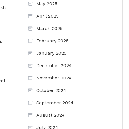
May 2025
aktu
April 2025
March 2025
February 2025
.
January 2025
December 2024
November 2024
rat
October 2024
September 2024
August 2024
July 2024