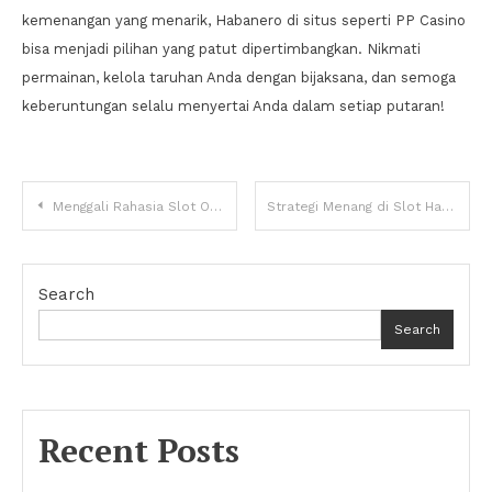
kemenangan yang menarik, Habanero di situs seperti PP Casino
bisa menjadi pilihan yang patut dipertimbangkan. Nikmati
permainan, kelola taruhan Anda dengan bijaksana, dan semoga
keberuntungan selalu menyertai Anda dalam setiap putaran!
Post
Menggali Rahasia Slot Online Habanero dengan RTP Tertinggi
Strategi Menang di Slot Habanero Bersama Slot Gacor Hari Ini
navigation
Search
Search
Recent Posts