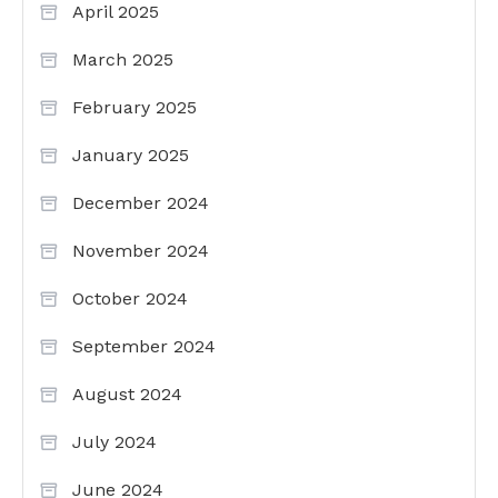
April 2025
March 2025
February 2025
January 2025
December 2024
November 2024
October 2024
September 2024
August 2024
July 2024
June 2024