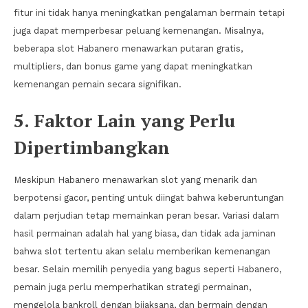
fitur ini tidak hanya meningkatkan pengalaman bermain tetapi
juga dapat memperbesar peluang kemenangan. Misalnya,
beberapa slot Habanero menawarkan putaran gratis,
multipliers, dan bonus game yang dapat meningkatkan
kemenangan pemain secara signifikan.
5. Faktor Lain yang Perlu
Dipertimbangkan
Meskipun Habanero menawarkan slot yang menarik dan
berpotensi gacor, penting untuk diingat bahwa keberuntungan
dalam perjudian tetap memainkan peran besar. Variasi dalam
hasil permainan adalah hal yang biasa, dan tidak ada jaminan
bahwa slot tertentu akan selalu memberikan kemenangan
besar. Selain memilih penyedia yang bagus seperti Habanero,
pemain juga perlu memperhatikan strategi permainan,
mengelola bankroll dengan bijaksana, dan bermain dengan