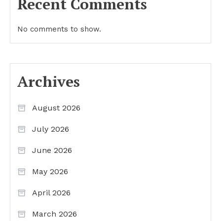
Recent Comments
No comments to show.
Archives
August 2026
July 2026
June 2026
May 2026
April 2026
March 2026