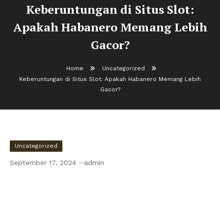
Keberuntungan di Situs Slot:
Apakah Habanero Memang Lebih
Gacor?
Home
Uncategorized
Keberuntungan di Situs Slot: Apakah Habanero Memang Lebih
Gacor?
Uncategorized
September 17, 2024
admin
Keberuntungan di Situs Slot: Apakah
Habanero Memang Lebih Gacor?