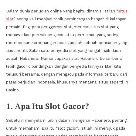
Dalam dunia perjudian online yang begitu dinamis, istilah “
situs
slot
” sering kali menjadi topik perbincangan hangat di kalangan
pemain. Bagi para penggemar slot, mencari situs slot yang
menawarkan permainan gacor, atau permainan yang sering
memberikan kemenangan besar, adalah sebuah pencarian yang
tiada henti. Salah satu penyedia slot yang tengah naik daun
adalah Habanero. Namun, apakah slot Habanero benar-benar
lebih gacor dibandingkan dengan penyedia lainnya? Mari kita
telusuri bersama, dengan mengacu pada informasi terbaru dari
pasar perjudian Indonesia, khususnya mengenai situs seperti PP
Casino.
1. Apa Itu Slot Gacor?
Sebelum menyelami lebih dalam mengenai Habanero, penting
untuk memahami apa itu “slot gacor”. Istilah ini merujuk pada