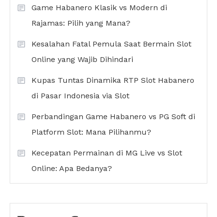
Game Habanero Klasik vs Modern di
Rajamas: Pilih yang Mana?
Kesalahan Fatal Pemula Saat Bermain Slot
Online yang Wajib Dihindari
Kupas Tuntas Dinamika RTP Slot Habanero
di Pasar Indonesia via Slot
Perbandingan Game Habanero vs PG Soft di
Platform Slot: Mana Pilihanmu?
Kecepatan Permainan di MG Live vs Slot
Online: Apa Bedanya?