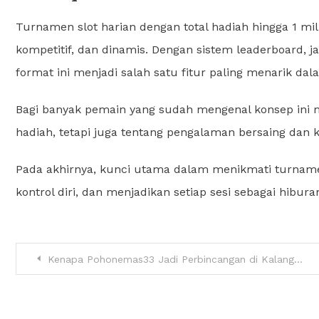
Turnamen slot harian dengan total hadiah hingga 1 m
kompetitif, dan dinamis. Dengan sistem leaderboard, ja
format ini menjadi salah satu fitur paling menarik dala
Bagi banyak pemain yang sudah mengenal konsep ini 
hadiah, tetapi juga tentang pengalaman bersaing dan 
Pada akhirnya, kunci utama dalam menikmati turnamen
kontrol diri, dan menjadikan setiap sesi sebagai hibu
Post
Kenapa Pohonemas33 Jadi Perbincangan di Kalangan Pemain Slot Habanero di Indonesia?
navigation