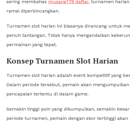
sering membahas
musang178 daftar
, turnamen harian
ramai diperbincangkan.
Turnamen slot harian ini biasanya dirancang untuk m
penuh tantangan. Tidak hanya mengandalkan keberuntun
permainan yang tepat.
Konsep Turnamen Slot Harian
Turnamen slot harian adalah event kompetitif yang be
Dalam periode tersebut, pemain akan mengumpulkan p
pencapaian tertentu di dalam game.
Semakin tinggi poin yang dikumpulkan, semakin besar
periode turnamen, pemain dengan skor tertinggi akan