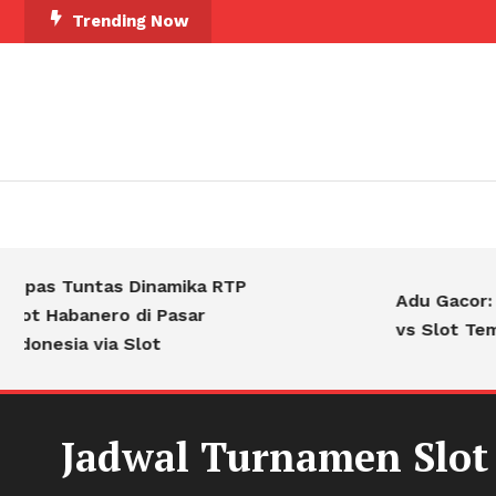
Skip
Trending Now
To
Content
pas Tuntas Dinamika RTP
Adu Gacor: Sl
ot Habanero di Pasar
vs Slot Tema
donesia via Slot
Jadwal Turnamen Slot 