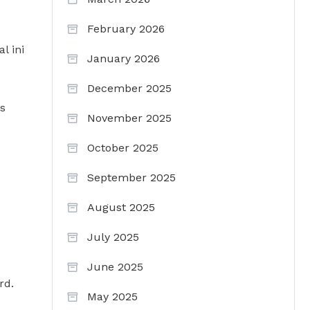
February 2026
l ini
January 2026
December 2025
s
November 2025
October 2025
September 2025
August 2025
July 2025
June 2025
rd.
May 2025