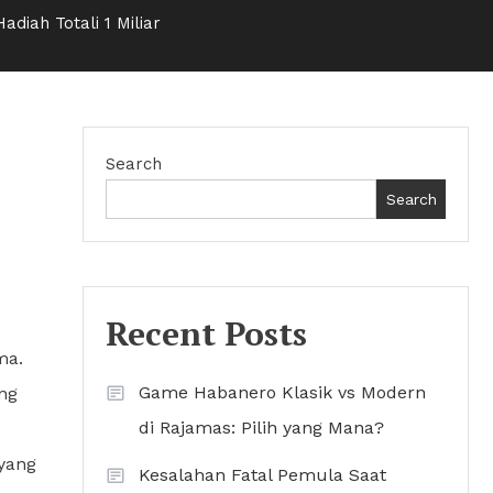
diah Totali 1 Miliar
Search
Search
Recent Posts
ma.
Game Habanero Klasik vs Modern
ng
di Rajamas: Pilih yang Mana?
 yang
Kesalahan Fatal Pemula Saat