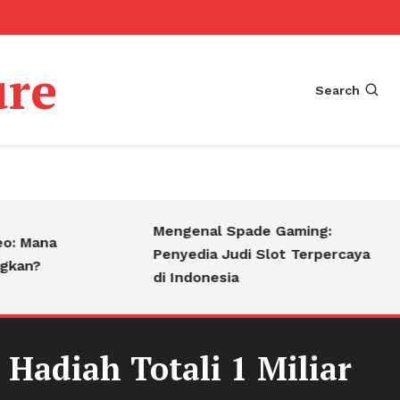
ure
Search
Mengenal Spade Gaming:
: Mana
Penyedia Judi Slot Terpercaya
an?
di Indonesia
Hadiah Totali 1 Miliar