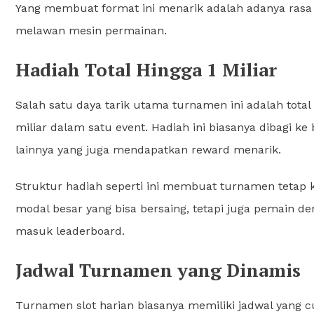
Yang membuat format ini menarik adalah adanya rasa
melawan mesin permainan.
Hadiah Total Hingga 1 Miliar
Salah satu daya tarik utama turnamen ini adalah total 
miliar dalam satu event. Hadiah ini biasanya dibagi ke
lainnya yang juga mendapatkan reward menarik.
Struktur hadiah seperti ini membuat turnamen tetap 
modal besar yang bisa bersaing, tetapi juga pemain 
masuk leaderboard.
Jadwal Turnamen yang Dinamis
Turnamen slot harian biasanya memiliki jadwal yang cu