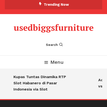
Skip
Trending Now
To
Content
usedbiggsfurniture
Search
Menu
Kupas Tuntas Dinamika RTP
Adu 
Slot Habanero di Pasar
vs S
Indonesia via Slot