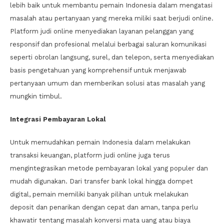
lebih baik untuk membantu pemain Indonesia dalam mengatasi
masalah atau pertanyaan yang mereka miliki saat berjudi online.
Platform judi online menyediakan layanan pelanggan yang
responsif dan profesional melalui berbagai saluran komunikasi
seperti obrolan langsung, surel, dan telepon, serta menyediakan
basis pengetahuan yang komprehensif untuk menjawab
pertanyaan umum dan memberikan solusi atas masalah yang
mungkin timbul.
Integrasi Pembayaran Lokal
Untuk memudahkan pemain Indonesia dalam melakukan
transaksi keuangan, platform judi online juga terus
mengintegrasikan metode pembayaran lokal yang populer dan
mudah digunakan. Dari transfer bank lokal hingga dompet
digital, pemain memiliki banyak pilihan untuk melakukan
deposit dan penarikan dengan cepat dan aman, tanpa perlu
khawatir tentang masalah konversi mata uang atau biaya