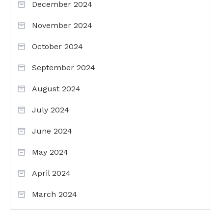
December 2024
November 2024
October 2024
September 2024
August 2024
July 2024
June 2024
May 2024
April 2024
March 2024