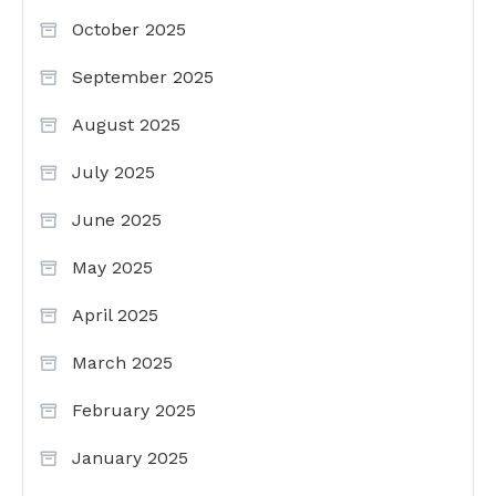
October 2025
September 2025
August 2025
July 2025
June 2025
May 2025
April 2025
March 2025
February 2025
January 2025