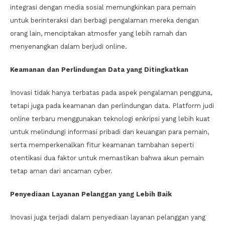
integrasi dengan media sosial memungkinkan para pemain
untuk berinteraksi dan berbagi pengalaman mereka dengan
orang lain, menciptakan atmosfer yang lebih ramah dan
menyenangkan dalam berjudi online.
Keamanan dan Perlindungan Data yang Ditingkatkan
Inovasi tidak hanya terbatas pada aspek pengalaman pengguna,
tetapi juga pada keamanan dan perlindungan data. Platform judi
online terbaru menggunakan teknologi enkripsi yang lebih kuat
untuk melindungi informasi pribadi dan keuangan para pemain,
serta memperkenalkan fitur keamanan tambahan seperti
otentikasi dua faktor untuk memastikan bahwa akun pemain
tetap aman dari ancaman cyber.
Penyediaan Layanan Pelanggan yang Lebih Baik
Inovasi juga terjadi dalam penyediaan layanan pelanggan yang