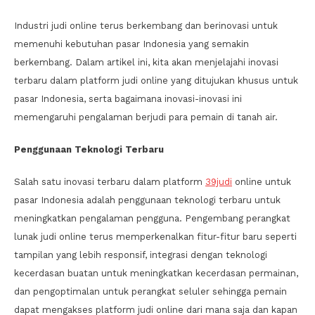
Industri judi online terus berkembang dan berinovasi untuk
memenuhi kebutuhan pasar Indonesia yang semakin
berkembang. Dalam artikel ini, kita akan menjelajahi inovasi
terbaru dalam platform judi online yang ditujukan khusus untuk
pasar Indonesia, serta bagaimana inovasi-inovasi ini
memengaruhi pengalaman berjudi para pemain di tanah air.
Penggunaan Teknologi Terbaru
Salah satu inovasi terbaru dalam platform
39judi
online untuk
pasar Indonesia adalah penggunaan teknologi terbaru untuk
meningkatkan pengalaman pengguna. Pengembang perangkat
lunak judi online terus memperkenalkan fitur-fitur baru seperti
tampilan yang lebih responsif, integrasi dengan teknologi
kecerdasan buatan untuk meningkatkan kecerdasan permainan,
dan pengoptimalan untuk perangkat seluler sehingga pemain
dapat mengakses platform judi online dari mana saja dan kapan