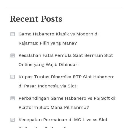
Recent Posts
Game Habanero Klasik vs Modern di
Rajamas: Pilih yang Mana?
Kesalahan Fatal Pemula Saat Bermain Slot
Online yang Wajib Dihindari
Kupas Tuntas Dinamika RTP Slot Habanero
di Pasar Indonesia via Slot
Perbandingan Game Habanero vs PG Soft di
Platform Slot: Mana Pilihanmu?
Kecepatan Permainan di MG Live vs Slot