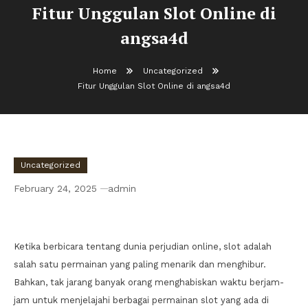
Fitur Unggulan Slot Online di
angsa4d
Home
Uncategorized
Fitur Unggulan Slot Online di angsa4d
Uncategorized
February 24, 2025
admin
Fitur Unggulan Slot Online di angsa4d
Ketika berbicara tentang dunia perjudian online, slot adalah
salah satu permainan yang paling menarik dan menghibur.
Bahkan, tak jarang banyak orang menghabiskan waktu berjam-
jam untuk menjelajahi berbagai permainan slot yang ada di