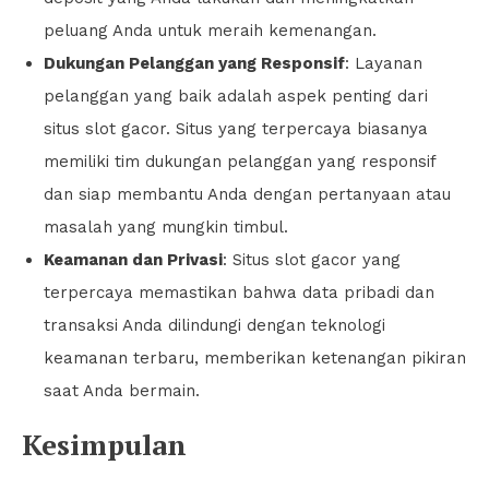
peluang Anda untuk meraih kemenangan.
Dukungan Pelanggan yang Responsif
: Layanan
pelanggan yang baik adalah aspek penting dari
situs slot gacor. Situs yang terpercaya biasanya
memiliki tim dukungan pelanggan yang responsif
dan siap membantu Anda dengan pertanyaan atau
masalah yang mungkin timbul.
Keamanan dan Privasi
: Situs slot gacor yang
terpercaya memastikan bahwa data pribadi dan
transaksi Anda dilindungi dengan teknologi
keamanan terbaru, memberikan ketenangan pikiran
saat Anda bermain.
Kesimpulan