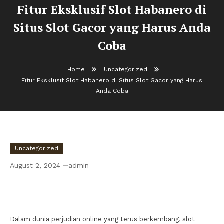
Fitur Eksklusif Slot Habanero di
Situs Slot Gacor yang Harus Anda
Coba
Home
Uncategorized
Fitur Eksklusif Slot Habanero di Situs Slot Gacor yang Harus
Anda Coba
Uncategorized
August 2, 2024
admin
Fitur Eksklusif Slot Habanero di Situs Slot
Gacor yang Harus Anda Coba
Dalam dunia perjudian online yang terus berkembang, slot