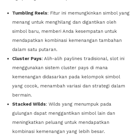
Tumbling Reels
: Fitur ini memungkinkan simbol yang
menang untuk menghilang dan digantikan oleh
simbol baru, memberi Anda kesempatan untuk
mendapatkan kombinasi kemenangan tambahan
dalam satu putaran.
Cluster Pays
: Alih-alih paylines tradisional, slot ini
menggunakan sistem cluster pays di mana
kemenangan didasarkan pada kelompok simbol
yang cocok, menambah variasi dan strategi dalam
bermain.
Stacked Wilds
: Wilds yang menumpuk pada
gulungan dapat menggantikan simbol lain dan
meningkatkan peluang untuk mendapatkan
kombinasi kemenangan yang lebih besar.