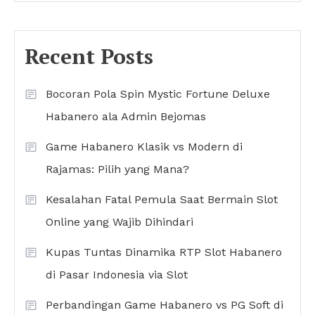
Recent Posts
Bocoran Pola Spin Mystic Fortune Deluxe
Habanero ala Admin Bejomas
Game Habanero Klasik vs Modern di
Rajamas: Pilih yang Mana?
Kesalahan Fatal Pemula Saat Bermain Slot
Online yang Wajib Dihindari
Kupas Tuntas Dinamika RTP Slot Habanero
di Pasar Indonesia via Slot
Perbandingan Game Habanero vs PG Soft di