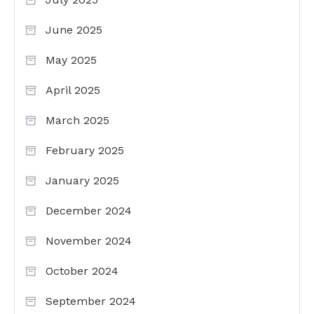
June 2025
May 2025
April 2025
March 2025
February 2025
January 2025
December 2024
November 2024
October 2024
September 2024