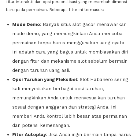
fitur interaktif dan opsi personalisasi yang menambah dimensi
baru pada permainan. Beberapa fitur ini termasuk:
Mode Demo
: Banyak situs slot gacor menawarkan
mode demo, yang memungkinkan Anda mencoba
permainan tanpa harus menggunakan uang nyata.
Ini adalah cara yang bagus untuk membiasakan diri
dengan fitur dan mekanisme slot sebelum bermain
dengan taruhan uang asli.
Opsi Taruhan yang Fleksibel
: Slot Habanero sering
kali menyediakan berbagai opsi taruhan,
memungkinkan Anda untuk menyesuaikan taruhan
sesuai dengan anggaran dan strategi Anda. Ini
memberi Anda kontrol lebih besar atas permainan
dan potensi kemenangan.
Fitur Autoplay
: Jika Anda ingin bermain tanpa harus