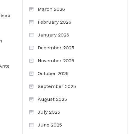
March 2026
tidak
February 2026
January 2026
m
December 2025
November 2025
Ante
October 2025
September 2025
August 2025
July 2025
June 2025