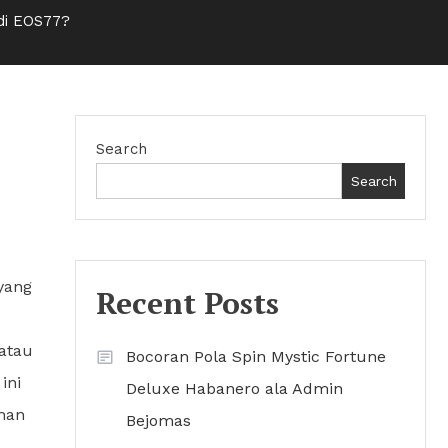
di EOS77?
Search
Search
yang
Recent Posts
atau
Bocoran Pola Spin Mystic Fortune
ini
Deluxe Habanero ala Admin
ihan
Bejomas