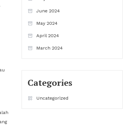
-
June 2024
May 2024
April 2024
March 2024
tau
Categories
Uncategorized
alah
ang