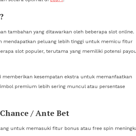
?
n tambahan yang ditawarkan oleh beberapa slot online.
n mendapatkan peluang lebih tinggi untuk memicu fitur
eberapa slot populer, terutama yang memiliki potensi payo
tapi memberikan kesempatan ekstra untuk memanfaatkan
mbol premium lebih sering muncul atau persentase
Chance / Ante Bet
ang untuk memasuki fitur bonus atau free spin meningka