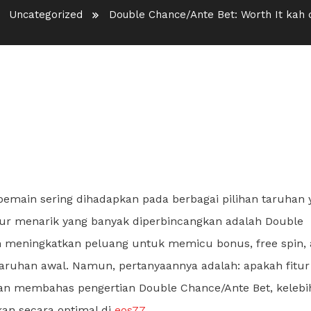
Uncategorized
Double Chance/Ante Bet: Worth It kah 
th It kah di EOS77?
 pemain sering dihadapkan pada berbagai pilihan taruhan 
tur menarik yang banyak diperbincangkan adalah Double
n meningkatkan peluang untuk memicu bonus, free spin, 
uhan awal. Namun, pertanyaannya adalah: apakah fitur 
akan membahas pengertian Double Chance/Ante Bet, keleb
tkan secara optimal di
eos77
.