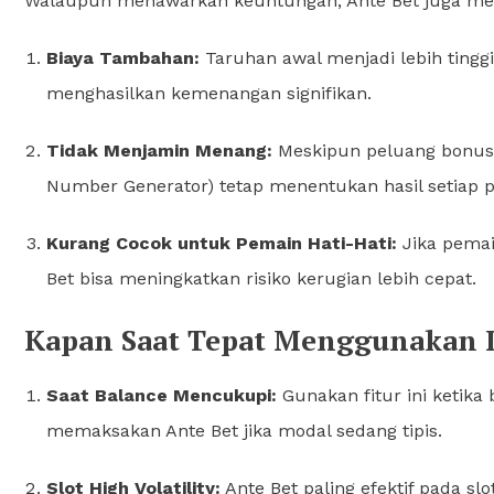
Walaupun menawarkan keuntungan, Ante Bet juga memi
Biaya Tambahan:
Taruhan awal menjadi lebih tinggi,
menghasilkan kemenangan signifikan.
Tidak Menjamin Menang:
Meskipun peluang bonus
Number Generator) tetap menentukan hasil setiap p
Kurang Cocok untuk Pemain Hati-Hati:
Jika pemai
Bet bisa meningkatkan risiko kerugian lebih cepat.
Kapan Saat Tepat Menggunakan D
Saat Balance Mencukupi:
Gunakan fitur ini ketik
memaksakan Ante Bet jika modal sedang tipis.
Slot High Volatility:
Ante Bet paling efektif pada sl