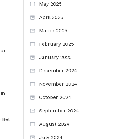
May 2025
April 2025
March 2025
February 2025
tur
January 2025
December 2024
November 2024
in
October 2024
September 2024
 Bet
August 2024
July 2024