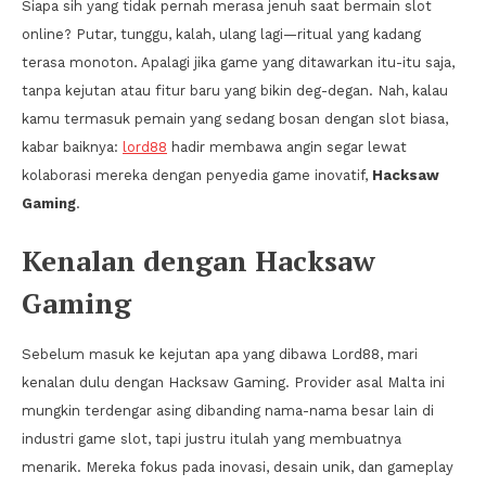
Siapa sih yang tidak pernah merasa jenuh saat bermain slot
online? Putar, tunggu, kalah, ulang lagi—ritual yang kadang
terasa monoton. Apalagi jika game yang ditawarkan itu-itu saja,
tanpa kejutan atau fitur baru yang bikin deg-degan. Nah, kalau
kamu termasuk pemain yang sedang bosan dengan slot biasa,
kabar baiknya:
lord88
hadir membawa angin segar lewat
kolaborasi mereka dengan penyedia game inovatif,
Hacksaw
Gaming
.
Kenalan dengan Hacksaw
Gaming
Sebelum masuk ke kejutan apa yang dibawa Lord88, mari
kenalan dulu dengan Hacksaw Gaming. Provider asal Malta ini
mungkin terdengar asing dibanding nama-nama besar lain di
industri game slot, tapi justru itulah yang membuatnya
menarik. Mereka fokus pada inovasi, desain unik, dan gameplay