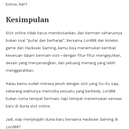
bonus, kan?
Kesimpulan
Slot online tidak harus membosankan, dan bermain seharusnya
bukan soal “putar dan berharap”. Bersama Lord88 dan koleksi
game dari Hacksaw Gaming, kamu bisa menemukan kembali
keseruan dalam bermain slot—dengan fitur-fitur mengejutkan,
desain yang menyenangkan, dan peluang menang yang lebih
menggairahkan.
Kalau kamu sudah merasa jenuh dengan slot yang itu-itu saja,
sekarang waktunya mencoba sesuatu yang berbeda. Lord88
bukan cuma tempat bermain, tapi tempat menemukan sensasi
baru di dunia slot online.
Jadi, siap menjelajahi dunia baru bersama Hacksaw Gaming di
Lord88?