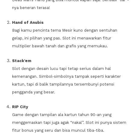
nya beneran terasa!
Hand of Anubis
Bagi kamu pencinta tema Mesir kuno dengan sentuhan
gelap, ini pilihan yang pas. Slot ini menawarkan fitur
multiplier bawah tanah dan grafis yang memukau.
Stack’em
Slot dengan desain lucu tapi tetap serius dalam hal
kemenangan. Simbol-simbolnya tampak seperti karakter
kartun, tapi di balik tampilannya tersembunyi potensi
pengganda yang besar.
RIP City
Game dengan tampilan ala kartun tahun 90-an yang
menggemaskan tapi juga agak “nakal”. Slot ini punya sistem
fitur bonus yang seru dan bisa muncul tiba-tiba.