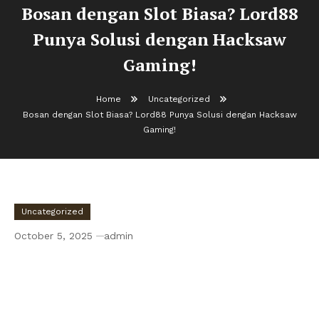
Bosan dengan Slot Biasa? Lord88
Punya Solusi dengan Hacksaw
Gaming!
Home
Uncategorized
Bosan dengan Slot Biasa? Lord88 Punya Solusi dengan Hacksaw
Gaming!
Uncategorized
October 5, 2025
admin
Bosan dengan Slot Biasa? Lord88 Punya
Solusi dengan Hacksaw Gaming!