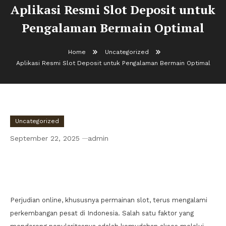
Aplikasi Resmi Slot Deposit untuk
Pengalaman Bermain Optimal
Home
Uncategorized
Aplikasi Resmi Slot Deposit untuk Pengalaman Bermain Optimal
Uncategorized
September 22, 2025
admin
Aplikasi Resmi Slot Deposit untuk
Pengalaman Bermain Optimal
Perjudian online, khususnya permainan slot, terus mengalami
perkembangan pesat di Indonesia. Salah satu faktor yang