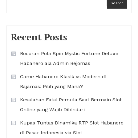
Search
Recent Posts
Bocoran Pola Spin Mystic Fortune Deluxe
Habanero ala Admin Bejomas
Game Habanero Klasik vs Modern di
Rajamas: Pilih yang Mana?
Kesalahan Fatal Pemula Saat Bermain Slot
Online yang Wajib Dihindari
Kupas Tuntas Dinamika RTP Slot Habanero
di Pasar Indonesia via Slot