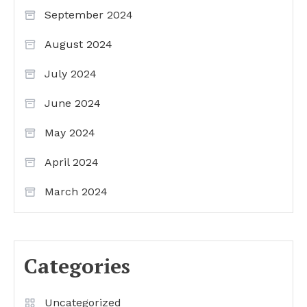
September 2024
August 2024
July 2024
June 2024
May 2024
April 2024
March 2024
Categories
Uncategorized