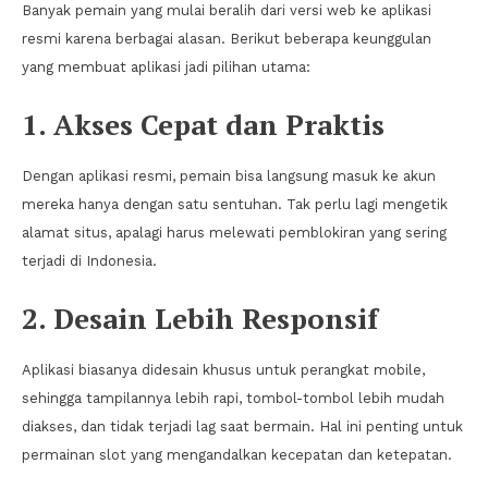
Banyak pemain yang mulai beralih dari versi web ke aplikasi
resmi karena berbagai alasan. Berikut beberapa keunggulan
yang membuat aplikasi jadi pilihan utama:
1.
Akses Cepat dan Praktis
Dengan aplikasi resmi, pemain bisa langsung masuk ke akun
mereka hanya dengan satu sentuhan. Tak perlu lagi mengetik
alamat situs, apalagi harus melewati pemblokiran yang sering
terjadi di Indonesia.
2.
Desain Lebih Responsif
Aplikasi biasanya didesain khusus untuk perangkat mobile,
sehingga tampilannya lebih rapi, tombol-tombol lebih mudah
diakses, dan tidak terjadi lag saat bermain. Hal ini penting untuk
permainan slot yang mengandalkan kecepatan dan ketepatan.