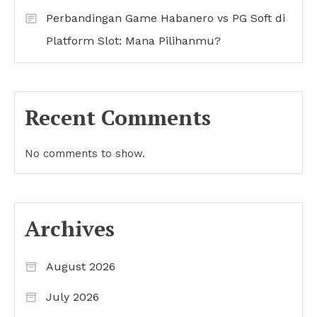
Perbandingan Game Habanero vs PG Soft di
Platform Slot: Mana Pilihanmu?
Recent Comments
No comments to show.
Archives
August 2026
July 2026