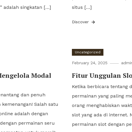
 adalah singkatan […]
situs […]
Discover
Uncategorized
February 24, 2025
admi
 Mengelola Modal
Fitur Unggulan Slo
Ketika berbicara tentang d
enantang dan penuh
permainan yang paling me
ih kemenangan! Salah satu
orang menghabiskan wakt
online adalah dengan
slot yang ada di internet
n dengan permainan seru
permainan slot dengan pe