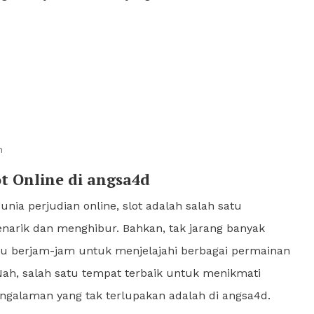
n
t Online di angsa4d
unia perjudian online, slot adalah salah satu
narik dan menghibur. Bahkan, tak jarang banyak
u berjam-jam untuk menjelajahi berbagai permainan
. Nah, salah satu tempat terbaik untuk menikmati
ngalaman yang tak terlupakan adalah di angsa4d.