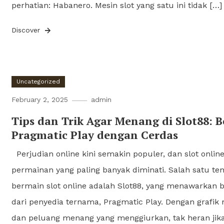
perhatian: Habanero. Mesin slot yang satu ini tidak […]
Discover
Uncategorized
February 2, 2025
admin
Tips dan Trik Agar Menang di Slot88: 
Pragmatic Play dengan Cerdas
Perjudian online kini semakin populer, dan slot online
permainan yang paling banyak diminati. Salah satu te
bermain slot online adalah Slot88, yang menawarkan b
dari penyedia ternama, Pragmatic Play. Dengan grafik
dan peluang menang yang menggiurkan, tak heran jika