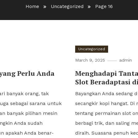
Home
Uncategorized
Page 16
Uncategorized
March 9, 2025
admin
 yang Perlu Anda
Menghadapi Tanta
Slot Beradaptasi d
ri banyak orang, tak
Bayangkan Anda sedang du
juga sebagai sarana untuk
secangkir kopi hangat. Di
an banyak pilihan mesin
tentang permainan slot o
Mungkin Anda sudah
berbagi trik, dan saling 
un apakah Anda benar-
diraih. Suasana penuh ke