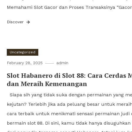
Memahami Slot Gacor dan Proses Transaksinya “Gacor”
Discover
Uncategorized
February 28, 2025
admin
Slot Habanero di Slot 88: Cara Cerdas
dan Meraih Kemenangan
Siapa sih yang tidak suka dengan permainan yang m
kejutan? Terlebih jika ada peluang besar untuk mera
cara terbaik untuk menikmati sensasi permainan judi 
bermain slot 88. Di sini, kamu tidak hanya disuguhka