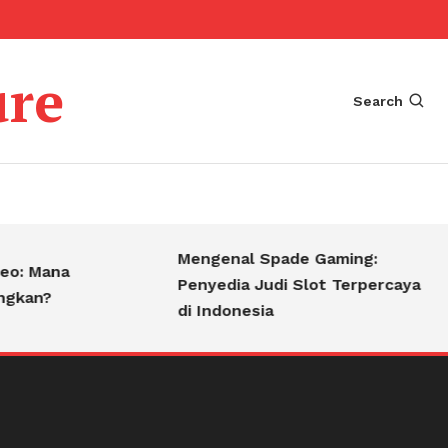
ure
Search
Mengenal Spade Gaming:
: Mana
Penyedia Judi Slot Terpercaya
kan?
di Indonesia