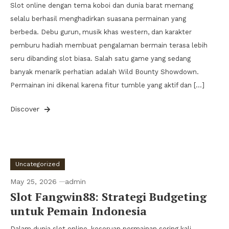
Slot online dengan tema koboi dan dunia barat memang
selalu berhasil menghadirkan suasana permainan yang
berbeda. Debu gurun, musik khas western, dan karakter
pemburu hadiah membuat pengalaman bermain terasa lebih
seru dibanding slot biasa. Salah satu game yang sedang
banyak menarik perhatian adalah Wild Bounty Showdown.
Permainan ini dikenal karena fitur tumble yang aktif dan […]
Discover
Uncategorized
May 25, 2026
admin
Slot Fangwin88: Strategi Budgeting
untuk Pemain Indonesia
Dalam dunia slot online, keseruan permainan sering kali