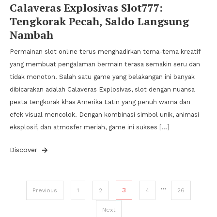
Calaveras Explosivas Slot777:
Tengkorak Pecah, Saldo Langsung
Nambah
Permainan slot online terus menghadirkan tema-tema kreatif
yang membuat pengalaman bermain terasa semakin seru dan
tidak monoton. Salah satu game yang belakangan ini banyak
dibicarakan adalah Calaveras Explosivas, slot dengan nuansa
pesta tengkorak khas Amerika Latin yang penuh warna dan
efek visual mencolok. Dengan kombinasi simbol unik, animasi
eksplosif, dan atmosfer meriah, game ini sukses […]
Discover
Posts
…
3
Previous
1
2
4
26
pagination
Next