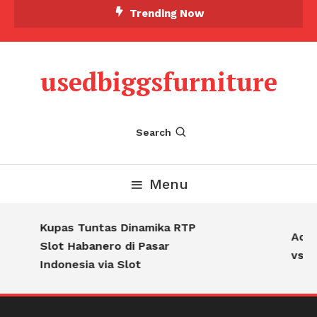
Skip
Trending Now
To
Content
usedbiggsfurniture
Search
Menu
Kupas Tuntas Dinamika RTP
Adu 
Slot Habanero di Pasar
vs S
Indonesia via Slot