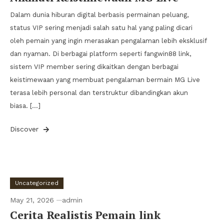
Dalam dunia hiburan digital berbasis permainan peluang,
status VIP sering menjadi salah satu hal yang paling dicari
oleh pemain yang ingin merasakan pengalaman lebih eksklusif
dan nyaman. Di berbagai platform seperti fangwin88 link,
sistem VIP member sering dikaitkan dengan berbagai
keistimewaan yang membuat pengalaman bermain MG Live
terasa lebih personal dan terstruktur dibandingkan akun
biasa. […]
Discover
Uncategorized
May 21, 2026
admin
Cerita Realistis Pemain link