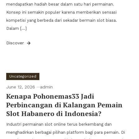
mendapatkan hadiah besar dalam satu hari permainan.
Konsep ini semakin populer karena memberikan sensasi
kompetisi yang berbeda dari sekadar bermain slot biasa.
Dalam […]
Discover
Uncategorized
June 12, 2026
admin
Kenapa Pohonemas33 Jadi
Perbincangan di Kalangan Pemain
Slot Habanero di Indonesia?
Industri permainan slot online terus berkembang dan
menghadirkan berbagai pilihan platform bagi para pemain. Di