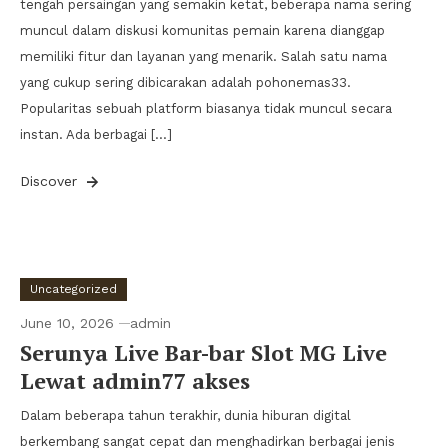
tengah persaingan yang semakin ketat, beberapa nama sering
muncul dalam diskusi komunitas pemain karena dianggap
memiliki fitur dan layanan yang menarik. Salah satu nama
yang cukup sering dibicarakan adalah pohonemas33.
Popularitas sebuah platform biasanya tidak muncul secara
instan. Ada berbagai […]
Discover
Uncategorized
June 10, 2026
admin
Serunya Live Bar-bar Slot MG Live
Lewat admin77 akses
Dalam beberapa tahun terakhir, dunia hiburan digital
berkembang sangat cepat dan menghadirkan berbagai jenis